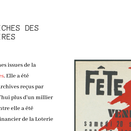
ICHES DES
IRES
es issues de la
es
. Elle a été
archives reçus par
hui plus d’un millier
tre elle a été
inancier de la Loterie