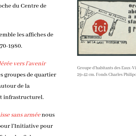
roche du Centre de
emble les affiches de
970-1980.
lérée vers l’avenir
Groupe d’habitants des Eaux-Viv
es groupes de quartier
29×42 cm. Fonds Charles Philipo
autour de la
 infrastructurel.
uisse sans armée
nous
ur l’Initiative pour